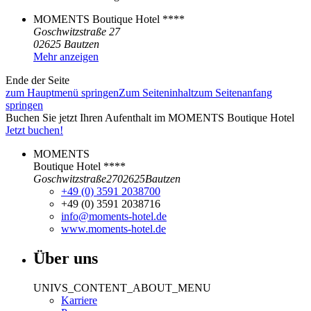
MOMENTS Boutique Hotel ****
Goschwitzstraße 27
02625 Bautzen
Mehr anzeigen
Ende der Seite
zum Hauptmenü springen
Zum Seiteninhalt
zum Seitenanfang
springen
Buchen Sie jetzt Ihren Aufenthalt im MOMENTS Boutique Hotel
Jetzt buchen!
MOMENTS
Boutique Hotel ****
Goschwitzstraße
27
02625
Bautzen
+49 (0) 3591 2038700
+49 (0) 3591 2038716
info@moments-hotel.de
www.moments-hotel.de
Über uns
UNIVS_CONTENT_ABOUT_MENU
Karriere