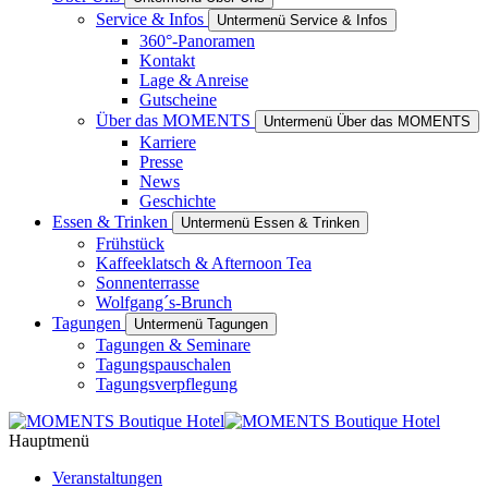
Service & Infos
Untermenü Service & Infos
360°-Panoramen
Kontakt
Lage & Anreise
Gutscheine
Über das MOMENTS
Untermenü Über das MOMENTS
Karriere
Presse
News
Geschichte
Essen & Trinken
Untermenü Essen & Trinken
Frühstück
Kaffeeklatsch & Afternoon Tea
Sonnenterrasse
Wolfgang´s-Brunch
Tagungen
Untermenü Tagungen
Tagungen & Seminare
Tagungspauschalen
Tagungsverpflegung
Hauptmenü
Veranstaltungen