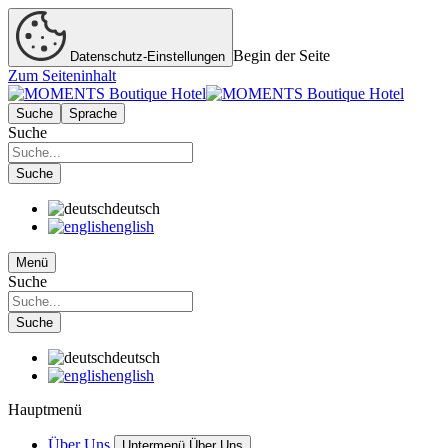
Begin der Seite
Datenschutz-Einstellungen
Zum Seiteninhalt
Suche
Sprache
Suche
Suche
deutsch
english
Menü
Suche
Suche
deutsch
english
Hauptmenü
Über Uns
Untermenü Über Uns