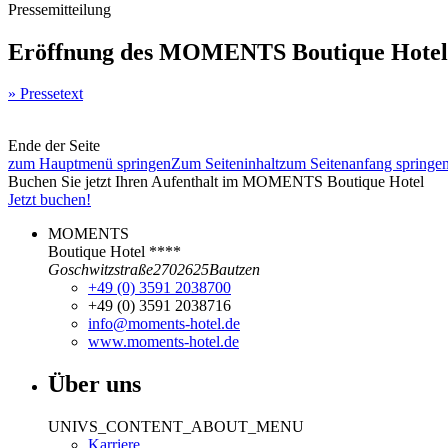
Pressemitteilung
Eröffnung des MOMENTS Boutique Hotel
» Pressetext
Ende der Seite
zum Hauptmenü springen
Zum Seiteninhalt
zum Seitenanfang springe
Buchen Sie jetzt Ihren Aufenthalt im MOMENTS Boutique Hotel
Jetzt buchen!
MOMENTS
Boutique Hotel ****
Goschwitzstraße
27
02625
Bautzen
+49 (0) 3591 2038700
+49 (0) 3591 2038716
info@moments-hotel.de
www.moments-hotel.de
Über uns
UNIVS_CONTENT_ABOUT_MENU
Karriere