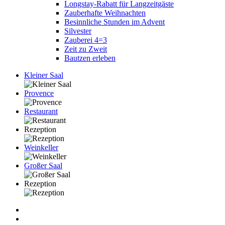
Longstay-Rabatt für Langzeitgäste
Zauberhafte Weihnachten
Besinnliche Stunden im Advent
Silvester
Zauberei 4=3
Zeit zu Zweit
Bautzen erleben
Kleiner Saal
Provence
Restaurant
Rezeption
Weinkeller
Großer Saal
Rezeption