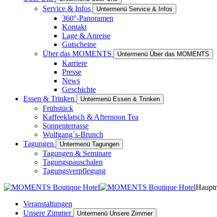
Service & Infos
Untermenü Service & Infos
360°-Panoramen
Kontakt
Lage & Anreise
Gutscheine
Über das MOMENTS
Untermenü Über das MOMENTS
Karriere
Presse
News
Geschichte
Essen & Trinken
Untermenü Essen & Trinken
Frühstück
Kaffeeklatsch & Afternoon Tea
Sonnenterrasse
Wolfgang´s-Brunch
Tagungen
Untermenü Tagungen
Tagungen & Seminare
Tagungspauschalen
Tagungsverpflegung
Haupt
Veranstaltungen
Unsere Zimmer
Untermenü Unsere Zimmer