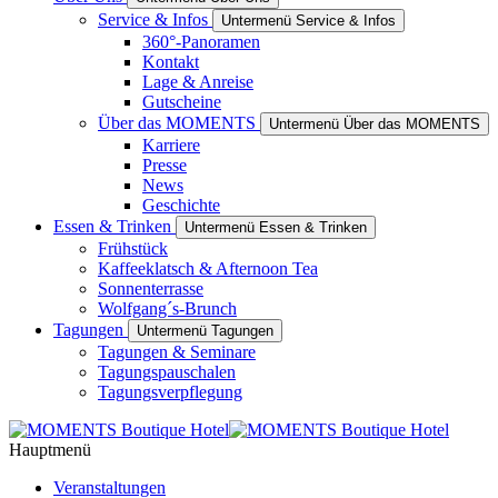
Service & Infos
Untermenü Service & Infos
360°-Panoramen
Kontakt
Lage & Anreise
Gutscheine
Über das MOMENTS
Untermenü Über das MOMENTS
Karriere
Presse
News
Geschichte
Essen & Trinken
Untermenü Essen & Trinken
Frühstück
Kaffeeklatsch & Afternoon Tea
Sonnenterrasse
Wolfgang´s-Brunch
Tagungen
Untermenü Tagungen
Tagungen & Seminare
Tagungspauschalen
Tagungsverpflegung
Hauptmenü
Veranstaltungen