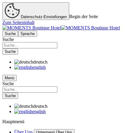
Begin der Seite
Datenschutz-Einstellungen
Zum Seiteninhalt
Suche
Sprache
Suche
Suche
deutsch
english
Menü
Suche
Suche
deutsch
english
Hauptmenü
Über Uns
Untermenü Über Uns