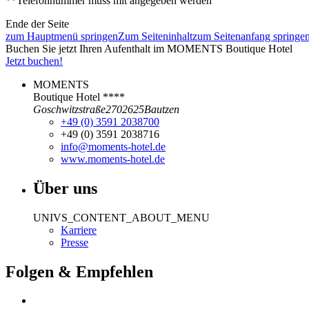
**Telefonnummer muss mit angegeben werden
Ende der Seite
zum Hauptmenü springen
Zum Seiteninhalt
zum Seitenanfang springe
Buchen Sie jetzt Ihren Aufenthalt im MOMENTS Boutique Hotel
Jetzt buchen!
MOMENTS
Boutique Hotel ****
Goschwitzstraße
27
02625
Bautzen
+49 (0) 3591 2038700
+49 (0) 3591 2038716
info@moments-hotel.de
www.moments-hotel.de
Über uns
UNIVS_CONTENT_ABOUT_MENU
Karriere
Presse
Folgen & Empfehlen