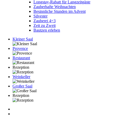
Longstay-Rabatt für Langzeitgäste
Zauberhafte Weihnachten
Besinnliche Stunden im Advent
Silvester
Zauberei 4=3
Zeit zu Zweit
Bautzen erleben
Kleiner Saal
Provence
Restaurant
Rezeption
Weinkeller
Großer Saal
Rezeption