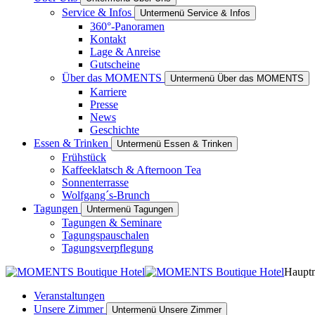
Service & Infos
Untermenü Service & Infos
360°-Panoramen
Kontakt
Lage & Anreise
Gutscheine
Über das MOMENTS
Untermenü Über das MOMENTS
Karriere
Presse
News
Geschichte
Essen & Trinken
Untermenü Essen & Trinken
Frühstück
Kaffeeklatsch & Afternoon Tea
Sonnenterrasse
Wolfgang´s-Brunch
Tagungen
Untermenü Tagungen
Tagungen & Seminare
Tagungspauschalen
Tagungsverpflegung
Haupt
Veranstaltungen
Unsere Zimmer
Untermenü Unsere Zimmer